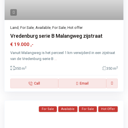
Land
,
For Sale
,
Available
,
For Sale
,
Hot offer
Vredenburg serie B Malangweg zijstraat
€ 19.000
,-
Vanuit Malangweg is het perceel 1 km verwijderd in een zijstraat
van de Vredenburg serie B
...
2
2
350 m
350 m
Call
Email
For Sale
Available
For Sale
Hot Offer