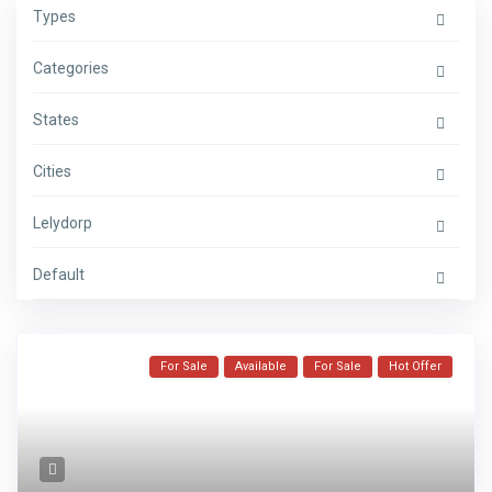
Types
Categories
States
Cities
Lelydorp
Default
For Sale
Available
For Sale
Hot Offer