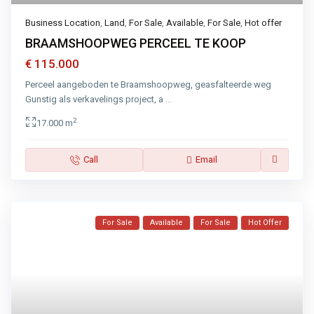
Business Location
,
Land
,
For Sale
,
Available
,
For Sale
,
Hot offer
BRAAMSHOOPWEG PERCEEL TE KOOP
€ 115.000
Perceel aangeboden te Braamshoopweg, geasfalteerde weg
Gunstig als verkavelings project, a
...
2
17.000 m
Call
Email
For Sale
Available
For Sale
Hot Offer