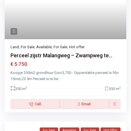
Land
,
For Sale
,
Available
,
For Sale
,
Hot offer
Perceel zijstr Malangweg – Zwampweg te...
€ 5.750
Koopje 350m2 grondhuur Euro5,750.- Oppervlakte perceel is frbr
15mxL23.5m Perceel is te be
...
2
2
350 m
350 m
Call
Email
For Sale
Available
For Sale
Hot Offer