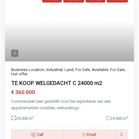
Business Location
,
Industrial
,
Land
,
For Sale
,
Available
,
For Sale
,
Hot offer
TE KOOP WELGEDACHT C 24000 m2
€ 360.000
Commercieel zeer geschikt voor het exploiteren van een
appartementen complex, verkavelings
...
2
2
24.000 m
24.000 m
Call
Email