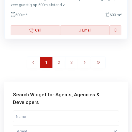
zeer gunstig op 500m afstand v
...
2
2
600 m
600 m
Call
Email
1
2
3
Search Widget for Agents, Agencies &
Developers
Agent