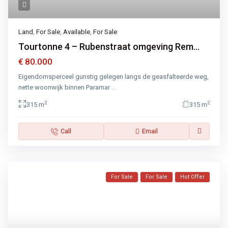
Land
,
For Sale
,
Available
,
For Sale
Tourtonne 4 – Rubenstraat omgeving Rem...
€ 80.000
Eigendomsperceel gunstig gelegen langs de geasfalteerde weg,
nette woonwijk binnen Paramar
...
2
2
315 m
315 m
Call
Email
For Sale
For Sale
Hot Offer