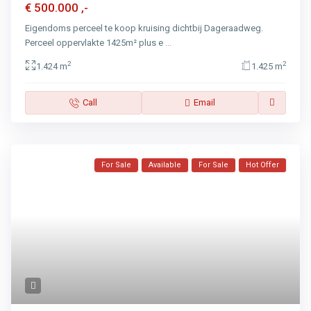
€ 500.000
,-
Eigendoms perceel te koop kruising dichtbij Dageraadweg.
Perceel oppervlakte 1425m² plus e
...
2
2
1.424 m
1.425 m
Call
Email
For Sale
Available
For Sale
Hot Offer