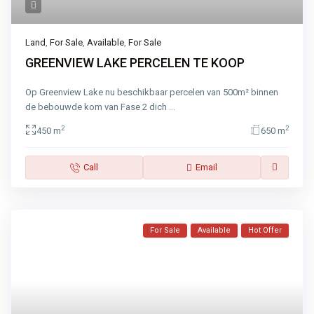
Land
,
For Sale
,
Available
,
For Sale
GREENVIEW LAKE PERCELEN TE KOOP
Op Greenview Lake nu beschikbaar percelen van 500m² binnen
de bebouwde kom van Fase 2 dich
...
2
2
450 m
650 m
Call
Email
For Sale
Available
Hot Offer