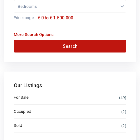
Bedrooms
Price range:
€ 0 to € 1.500.000
More Search Options
Search
Our Listings
For Sale
(49)
Occupied
(2)
Sold
(2)