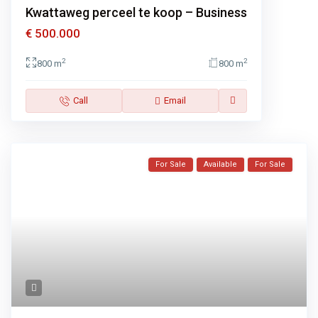
Kwattaweg perceel te koop – Business
€ 500.000
2
2
800 m
800 m
Call
Email
For Sale
Available
For Sale