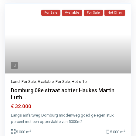
For Sale
Available
For Sale
Hot Offer
Land
,
For Sale
,
Available
,
For Sale
,
Hot offer
Domburg 08e straat achter Haukes Martin
Luth...
€ 32.000
Langs asfaltweg Domburg middenweg goed gelegen stuk
perceel met een oppervlakte van 5000m2
...
2
2
5.000 m
5.000 m