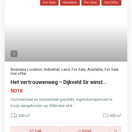
For Sale
Available
For Sale
Hot Offer
Business Location
,
Industrial
,
Land
,
For Sale
,
Available
,
For Sale
,
Hot offer
Het vertrouwenweg – Dijkveld Sir winst...
NOTK
Commercieel en residentieel geschikt, eigendomsperceel te
koop aangeboden op 300meter afst
...
2
2
2.500 m
2.500 m
Call
Email