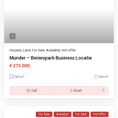
Houses
,
Land
,
For Sale
,
Available
,
Hot offer
Munder – Beniespark Business Locatie
€ 275.000
2
2
760 m
760 m
Call
Email
For Sale
Available
For Sale
Hot Offer