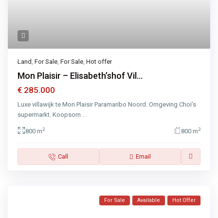
Land
,
For Sale
,
For Sale
,
Hot offer
Mon Plaisir – Elisabeth’shof Vil...
€ 285.000
Luxe villawijk te Mon Plaisir Paramaribo Noord. Omgeving Choi’s
supermarkt. Koopsom
...
2
2
800 m
800 m
Call
Email
For Sale
Available
Hot Offer