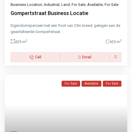
Business Location
,
Industrial
,
Land
,
For Sale
,
Available
,
For Sale
Gompertstraat Business Locatie
Eigendomsperceel met een front van 25m breed, gelegen aan de
geasfalteerde Gompertstraat.
...
2
2
625 m
625 m
Call
Email
For Sale
Available
For Sale