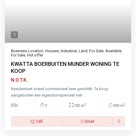
Business Location
,
Houses
,
Industrial
,
Land
,
For Sale
,
Available
,
For Sale
,
Hot offer
KWATTA BOERBUITEN MUNDER WONING TE
KOOP
N.O.T.K.
Residentieel zowel commercieel zeer geschikt. Te koop
aangeboden een eigendomsperceel met
...
2
2
3
3
185 m
490 m
Call
Email