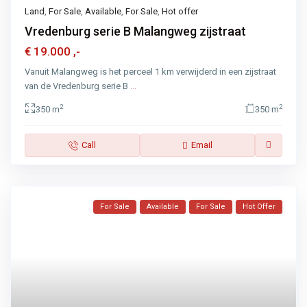
Land
,
For Sale
,
Available
,
For Sale
,
Hot offer
Vredenburg serie B Malangweg zijstraat
€ 19.000
,-
Vanuit Malangweg is het perceel 1 km verwijderd in een zijstraat
van de Vredenburg serie B
...
2
2
350 m
350 m
Call
Email
For Sale
Available
For Sale
Hot Offer