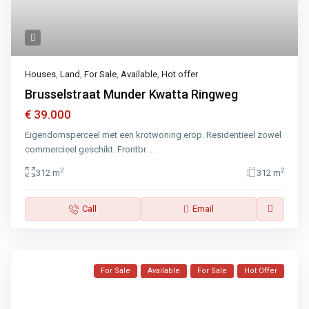
Houses
,
Land
,
For Sale
,
Available
,
Hot offer
Brusselstraat Munder Kwatta Ringweg
€ 39.000
Eigendomsperceel met een krotwoning erop. Residentieel zowel
commercieel geschikt. Frontbr
...
2
2
312 m
312 m
Call
Email
For Sale
Available
For Sale
Hot Offer