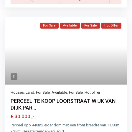
For Sale
Available
For Sale
Hot Offer
Houses
,
Land
,
For Sale
,
Available
,
For Sale
,
Hot offer
PERCEEL TE KOOP LOORSTRAAT WIJK VAN
DIJK PAR...
€ 30.000
,-
Perceel opp 440m2 eigendom met een front breedte van 11.50m
x 38m. Geasfalteerde weg, en d
...