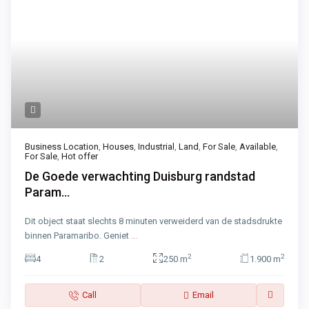
Business Location
,
Houses
,
Industrial
,
Land
,
For Sale
,
Available
,
For Sale
,
Hot offer
De Goede verwachting Duisburg randstad
Param...
Dit object staat slechts 8 minuten verweiderd van de stadsdrukte
binnen Paramaribo. Geniet
...
2
2
4
2
250 m
1.900 m
Call
Email