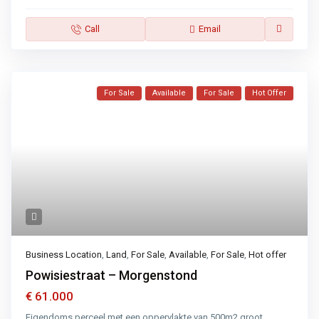
Call
Email
For Sale
Available
For Sale
Hot Offer
Business Location
,
Land
,
For Sale
,
Available
,
For Sale
,
Hot offer
Powisiestraat – Morgenstond
€ 61.000
Eigendoms perceel met een oppervlakte van 500m2 groot.