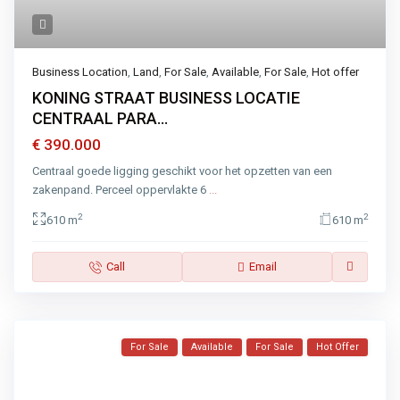
Business Location
,
Land
,
For Sale
,
Available
,
For Sale
,
Hot offer
KONING STRAAT BUSINESS LOCATIE
CENTRAAL PARA...
€ 390.000
Centraal goede ligging geschikt voor het opzetten van een
zakenpand. Perceel oppervlakte 6
...
2
2
610 m
610 m
Call
Email
For Sale
Available
For Sale
Hot Offer