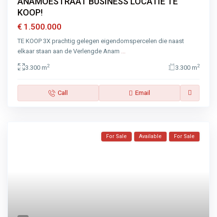
ANAMOESTRAAT BUSINESS LOCATIE TE
KOOP!
€ 1.500.000
TE KOOP 3X prachtig gelegen eigendomspercelen die naast
elkaar staan aan de Verlengde Anam
...
2
2
3.300 m
3.300 m
Call
Email
For Sale
Available
For Sale