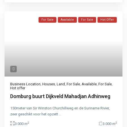
For Sale
Available
For Sale
Hot Offer
Business Location
,
Houses
,
Land
,
For Sale
,
Available
,
For Sale
,
Hot offer
Domburg buurt Dijkveld Mahadjan Adhinweg
150meter van Sir Winston Churchillweg en de Suriname Rivier,
zeer geschikt voor het opzett
...
2
2
3.000 m
3.000 m