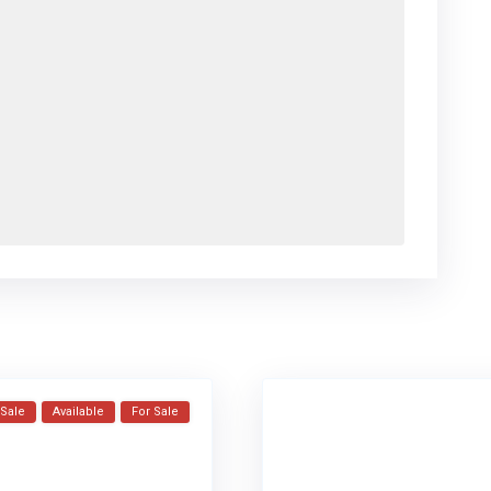
 Sale
Available
For Sale