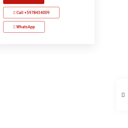
Call
+5978434009
WhatsApp