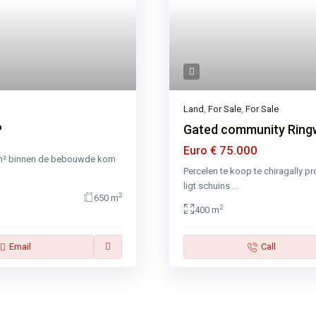
Land
,
For Sale
,
For Sale
P
Gated community Ring
€ 75.000
Euro
0m² binnen de bebouwde kom
Percelen te koop te chiragally 
ligt schuins
...
2
650 m
2
400 m
Email
Call