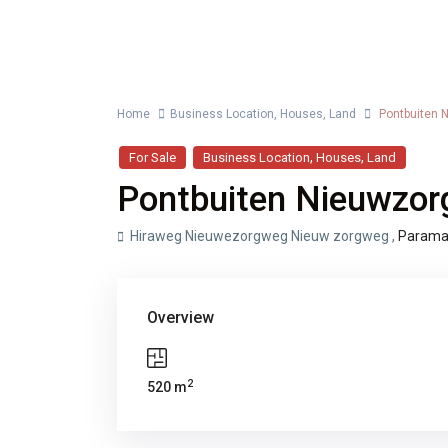
Advanced Search
Home
Business Location
,
Houses
,
Land
Pontbuiten 
,
,
For Sale
Business Location
Houses
Land
Price ra
Bedrooms
Pontbuiten Nieuwzo
Hiraweg Nieuwezorgweg Nieuw zorgweg ,
Parama
Overview
2
520 m