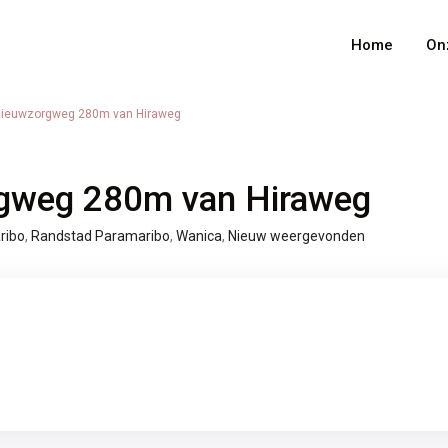
Home
On
Nieuwzorgweg 280m van Hiraweg
Types
€ 0 to € 1.500.000
nge:
rgweg 280m van Hiraweg
ribo
,
Randstad Paramaribo
,
Wanica
,
Nieuw weergevonden