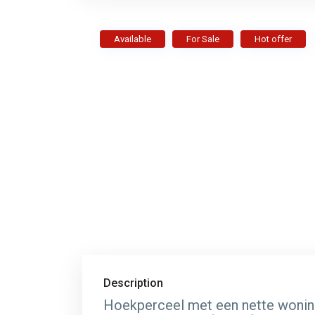
Available
For Sale
Hot offer
Description
Hoekperceel met een nette woning 