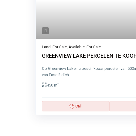
Land
,
For Sale
,
Available
,
For Sale
GREENVIEW LAKE PERCELEN TE KOO
Op Greenview Lake nu beschikbaar percelen van 50
van Fase 2 dich
...
2
450 m
Call