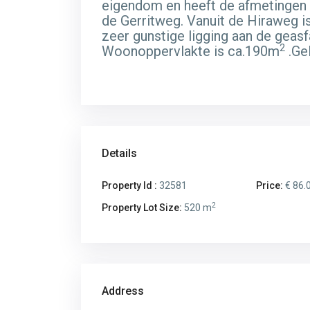
eigendom en heeft de afmetinge
de Gerritweg. Vanuit de Hiraweg i
zeer gunstige ligging aan de gea
2
Woonoppervlakte is ca.190m
.Ge
Details
Property Id :
32581
Price:
€ 86.
2
Property Lot Size:
520 m
Address