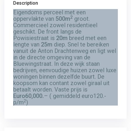
Description
Eigendoms perceel met een
2
oppervlakte van
500m
groot.
Commercieel zowel residentieel
geschikt. De front langs de
Powisiestraat is
20m
breed met een
lengte van
25m
diep. Snel te bereiken
vanuit de Anton Drachtenweg en ligt wel
in de directe omgeving van de
Bluewingstraat. In deze wijk staan
bedrijven, eenvoudige huizen zowel luxe
woningen binnen dezelfde buurt. De
koopsom kan contant zowel giraal uit
betaalt worden. Vaste prijs is
Euro60,000.
– ( gemiddeld euro120.-
2
p/m
)