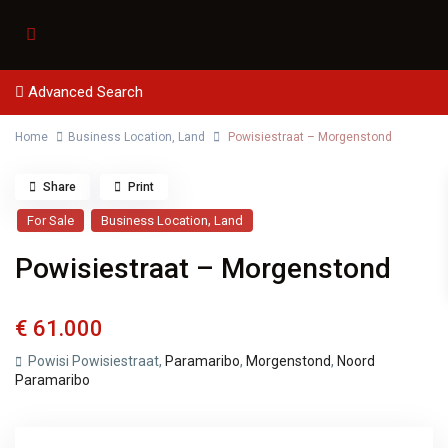
Advanced Search
Home
Business Location
,
Land
Powisiestraat – Morgenstond
Share
Print
,
For Sale
Business Location
Land
Powisiestraat – Morgenstond
€ 61.000
Powisi Powisiestraat,
Paramaribo
,
Morgenstond
,
Noord
Paramaribo