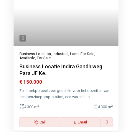
Business Location
,
Industrial
,
Land
,
For Sale
,
Available
,
For Sale
Business Locatie Indira Gandhiweg
Para JF Ke...
€ 150.000
Een hoekperceel zeer geschikt voor het opzetten van
een benzinepomp-station, een warenhuis
...
2
2
4.300 m
4.300 m
Call
Email