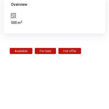
Overview
2
500 m
Available
For Sale
Hot offer