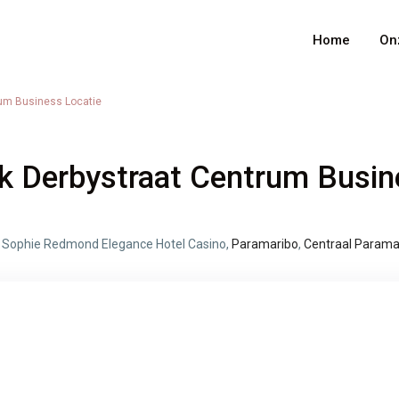
Home
On
rum Business Locatie
Types
€ 0 to € 1.500.000
nge:
ik Derbystraat Centrum Busi
s. Sophie Redmond Elegance Hotel Casino,
Paramaribo
,
Centraal Parama