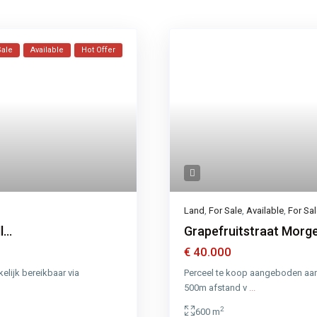
Sale
Available
Hot Offer
Land
,
For Sale
,
Available
,
For Sa
...
Grapefruitstraat Morg
€ 40.000
lijk bereikbaar via
Perceel te koop aangeboden aan 
500m afstand v
...
2
600 m