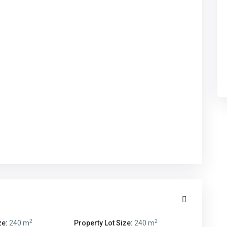
2
2
ze:
240 m
Property Lot Size:
240 m