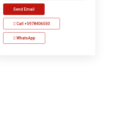
Call
+5978406550
WhatsApp