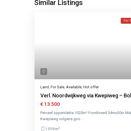
Similar Listings
For 
Land
,
For Sale
,
Available
,
Hot offer
Verl. Noordwijkweg via Kwepiweg – Boll
€ 13.500
Perceel oppervlakte 1020m² Frontbreed 34mx30m Make
Kwepiweg volgens goo
...
2
1.019 m