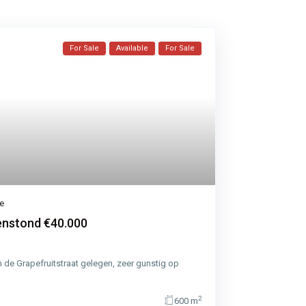
For Sale
Available
For Sale
le
enstond €40.000
de Grapefruitstraat gelegen, zeer gunstig op
2
600 m