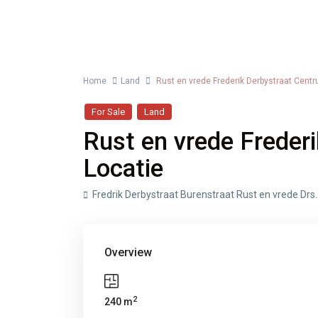
Advanced Search
Home
Land
Rust en vrede Frederik Derbystraat Cent
For Sale
Land
Price ra
Bedrooms
Rust en vrede Freder
Locatie
Fredrik Derbystraat Burenstraat Rust en vrede Dr
Overview
2
240 m