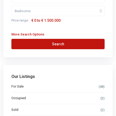
Bedrooms
Price range:
€ 0 to € 1.500.000
More Search Options
Search
Our Listings
For Sale
(48)
Occupied
(3)
Sold
(2)